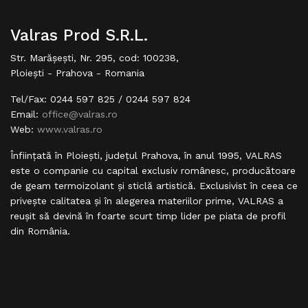
Valras Prod S.R.L.
Str. Marășești, Nr. 295, cod: 100238,
Ploiești - Prahova - Romania
Tel/Fax: 0244 597 825 / 0244 597 824
Email:
office@valras.ro
Web:
www.valras.ro
Înfiinţată în Ploieşti, judeţul Prahova, în anul 1995, VALRAS
este o companie cu capital exclusiv românesc, producătoare
de geam termoizolant şi sticlă artistică. Exclusivist în ceea ce
priveşte calitatea şi în alegerea materiilor prime, VALRAS a
reuşit să devină în foarte scurt timp lider pe piata de profil
din România.